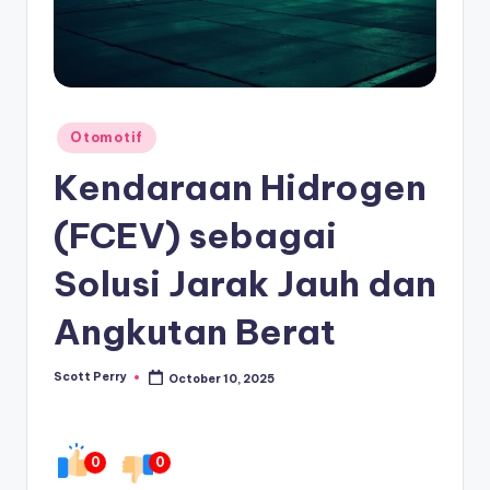
Posted
Otomotif
in
Kendaraan Hidrogen
(FCEV) sebagai
Solusi Jarak Jauh dan
Angkutan Berat
Scott Perry
October 10, 2025
Posted
by
0
0