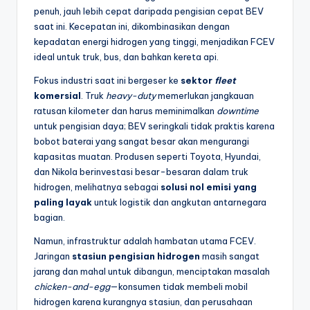
penuh, jauh lebih cepat daripada pengisian cepat BEV
saat ini. Kecepatan ini, dikombinasikan dengan
kepadatan energi hidrogen yang tinggi, menjadikan FCEV
ideal untuk truk, bus, dan bahkan kereta api.
Fokus industri saat ini bergeser ke
sektor
fleet
komersial
. Truk
heavy-duty
memerlukan jangkauan
ratusan kilometer dan harus meminimalkan
downtime
untuk pengisian daya; BEV seringkali tidak praktis karena
bobot baterai yang sangat besar akan mengurangi
kapasitas muatan. Produsen seperti Toyota, Hyundai,
dan Nikola berinvestasi besar-besaran dalam truk
hidrogen, melihatnya sebagai
solusi nol emisi yang
paling layak
untuk logistik dan angkutan antarnegara
bagian.
Namun, infrastruktur adalah hambatan utama FCEV.
Jaringan
stasiun pengisian hidrogen
masih sangat
jarang dan mahal untuk dibangun, menciptakan masalah
chicken-and-egg
—konsumen tidak membeli mobil
hidrogen karena kurangnya stasiun, dan perusahaan