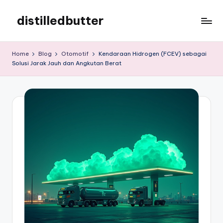
distilledbutter
Skip
to
distilledbutter
content
Home
Blog
Otomotif
Kendaraan Hidrogen (FCEV) sebagai
Solusi Jarak Jauh dan Angkutan Berat