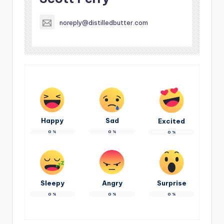
noreply@distilledbutter.com
Happy
Sad
Excited
0
%
0
%
0
%
Sleepy
Angry
Surprise
0
%
0
%
0
%